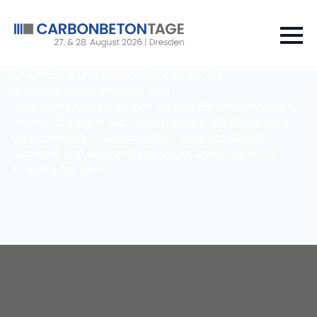
Öffentliche und private Bauherren, die
wirtschaftliche Neubau- und
Instandsetzungslösungen für ihre Bauwerke nutzen
wollen. Lösungen aus Carbonbeton, die Ansprüche
an Architektur, Funktionalität, Dauerhaftigkeit,
Ökologie und begrenztes Budget bestmöglich in
Einklang bringen.